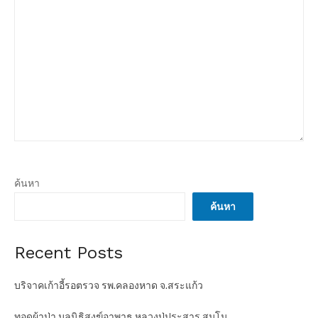
ค้นหา
ค้นหา
Recent Posts
บริจาคเก้าอี้รอตรวจ รพ.คลองหาด จ.สระแก้ว
ทอดผ้าป่า มูลนิธิสงฆ์อาพาธ หลวงปู่ประสาร สุมโน