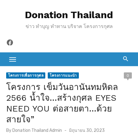
S
Donation Thailand
k
i
ข่าว ทำบุญ ทำทาน บริจาค โครงการกุศล
p
t
Facebook
o
c
o
n
โครงการเพื่อการกุศล
โครงการแนะนำ
0
t
โครงการ เข็มวันอานันทมหิดล
e
2566 น้ำใจ…สร้างกุศล EYES
n
NEED YOU ต่อสายตา…ด้วย
t
สายใจ”
P
By
Donation Thailand Admin
มิถุนายน 30, 2023
o