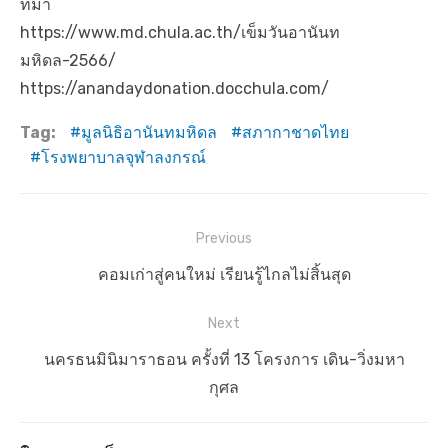
ที่มา
https://www.md.chula.ac.th/เข็มวันอานันท
มหิดล-2566/
https://anandaydonation.docchula.com/
Tag:
มูลนิธิอานันทมหิดล
สภากาชาดไทย
โรงพยาบาลจุฬาลงกรณ์
แ
Previous
น
P
คอมเก่าสู่คนใหม่ เรียนรู้ไกลไม่สิ้นสุด
ะ
r
แ
Next
e
น
v
N
นครธนมินิมาราธอน ครั้งที่ 13 โครงการ เดิน-วิ่งมหา
ว
i
e
กุศล
เ
o
x
u
t
รื่