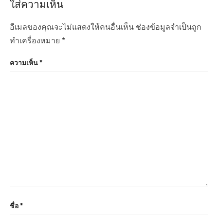
ใส่ความเห็น
s
p
อ
p
o
ง
อีเมลของคุณจะไม่แสดงให้คนอื่นเห็น
ช่องข้อมูลจำเป็นถูก
o
s
ทำเครื่องหมาย
*
s
t
ความเห็น
*
t
:
:
ชื่อ
*