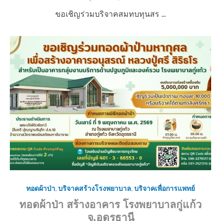
o
ขอเชิญร่วมบริจาคสมทบทุนสร …
s
t
e
d
o
n
ทอดผ้าป่า
,
บริจาคสร้างโรงพยาบาล
,
บริจาคเพื่อการแพทย์
ทอดผ้าป่า สร้างอาคาร โรงพยาบาลกู่แก้ว
จ.อุดรธานี