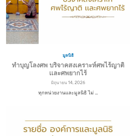
มูลนิธิ
ทำบุญโลงศพ บริจาคสงเคราะห์ศพไร้ญาติ
เเละศพยากไร้
P
มิถุนายน 14, 2026
o
ทุกหน่วยงานและมูลนิธิ ไม่ …
s
t
e
d
o
n