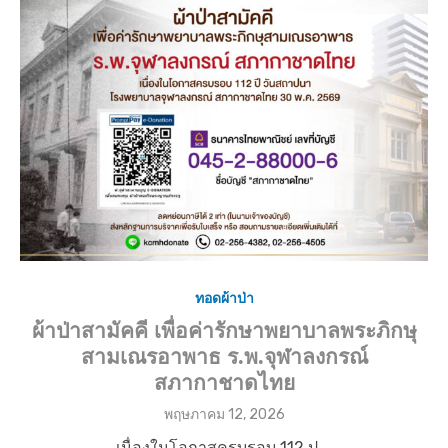
d
o
n
ทอดผ้าป่า
ผ้าป่าสามัคคี เพื่อค่ารักษาพยาบาลพระภิกษุ
สามเณรอาพาธ ร.พ.จุฬาลงกรณ์
สภากาชาดไทย
P
พฤษภาคม 12, 2026
o
เนื่องในโอกาสครบรอบ 112 ป …