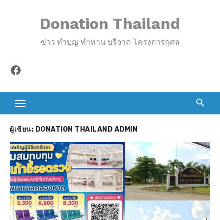
S
Donation Thailand
k
i
ข่าว ทำบุญ ทำทาน บริจาค โครงการกุศล
p
t
Facebook
o
c
o
n
t
ผู้เขียน:
DONATION THAILAND ADMIN
e
n
t