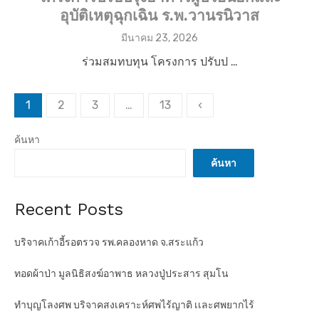
อุบัติเหตุฉุกเฉิน ร.พ.วานรนิวาส
P
มีนาคม 23, 2026
o
ร่วมสมทบทุน โครงการ ปรับป …
s
t
e
P
d
1
2
3
…
13
‹
o
o
n
ค้นหา
s
t
ค้นหา
s
Recent Posts
p
a
บริจาคเก้าอี้รอตรวจ รพ.คลองหาด จ.สระแก้ว
g
i
ทอดผ้าป่า มูลนิธิสงฆ์อาพาธ หลวงปู่ประสาร สุมโน
n
ทำบุญโลงศพ บริจาคสงเคราะห์ศพไร้ญาติ เเละศพยากไร้
a