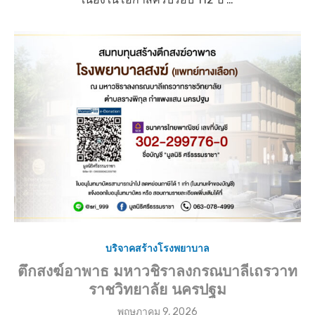
s
t
e
d
o
n
บริจาคสร้างโรงพยาบาล
ตึกสงฆ์อาพาธ มหาวชิราลงกรณบาลีเถรวาท
ราชวิทยาลัย นครปฐม
P
พฤษภาคม 9, 2026