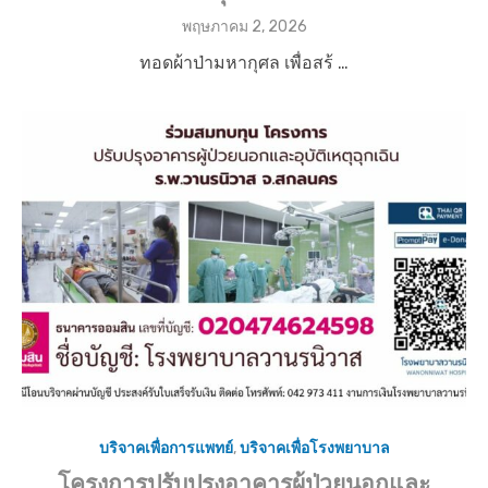
P
พฤษภาคม 2, 2026
o
ทอดผ้าป่ามหากุศล เพื่อสร้ …
s
t
e
d
o
n
บริจาคเพื่อการแพทย์
,
บริจาคเพื่อโรงพยาบาล
โครงการปรับปรุงอาคารผู้ป่วยนอกและ