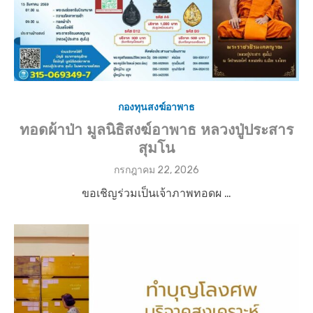
กองทุนสงฆ์อาพาธ
ทอดผ้าป่า มูลนิธิสงฆ์อาพาธ หลวงปู่ประสาร
สุมโน
P
กรกฎาคม 22, 2026
o
ขอเชิญร่วมเป็นเจ้าภาพทอดผ …
s
t
e
d
o
n