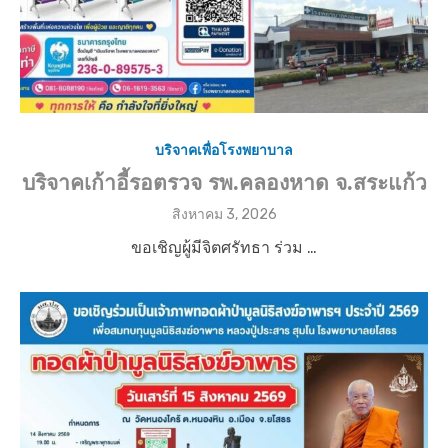
บริจาคเพื่อโรงพยาบาล
บริจาคเก้าอี้รอตรวจ รพ.คลองหาด จ.สระแก้ว
P
สิงหาคม 3, 2026
o
ขอเชิญผู้มีจิตศรัทธา ร่วม …
s
t
e
d
o
n