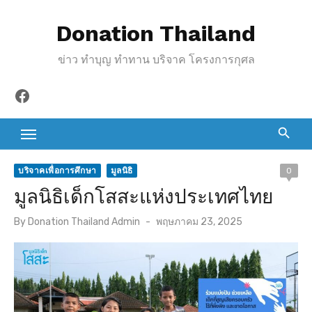
S
Donation Thailand
k
i
ข่าว ทำบุญ ทำทาน บริจาค โครงการกุศล
p
t
Facebook
o
c
o
n
บริจาคเพื่อการศึกษา
มูลนิธิ
0
t
มูลนิธิเด็กโสสะแห่งประเทศไทย
e
P
By
Donation Thailand Admin
พฤษภาคม 23, 2025
n
o
t
s
t
e
d
o
n