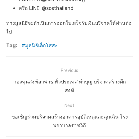
หรือ LINE: @sosthailand
ทางมูลนิธิจะดำเนินการออกใบเสร็จรับเงินบริจาคให้ท่านต่อ
ไป
Tag:
มูลนิธิเด็กโสสะ
แ
Previous
น
P
กองทุนสงฆ์อาพาธ ทั่วประเทศ ทำบุญ บริจาคสร้างตึก
ะ
r
สงฆ์
แ
e
Next
น
v
ว
i
N
ขอเชิญร่วมบริจาคสร้างอาคารอุบัติเหตุและฉุกเฉิน โรง
เ
o
e
พยาบาลราชวิถี
u
x
รื่