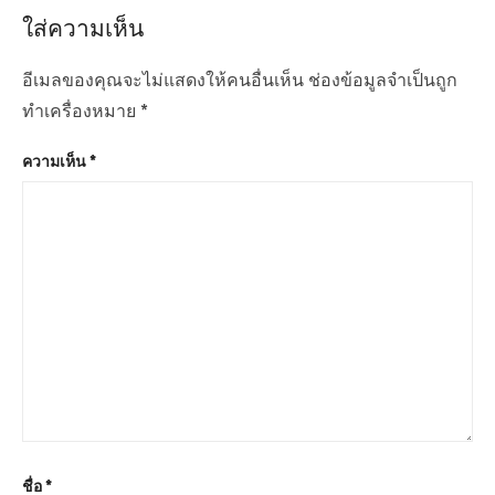
s
t
อ
ใส่ความเห็น
p
p
ง
o
o
อีเมลของคุณจะไม่แสดงให้คนอื่นเห็น
ช่องข้อมูลจำเป็นถูก
s
s
ทำเครื่องหมาย
*
t
t
ความเห็น
*
:
:
ชื่อ
*