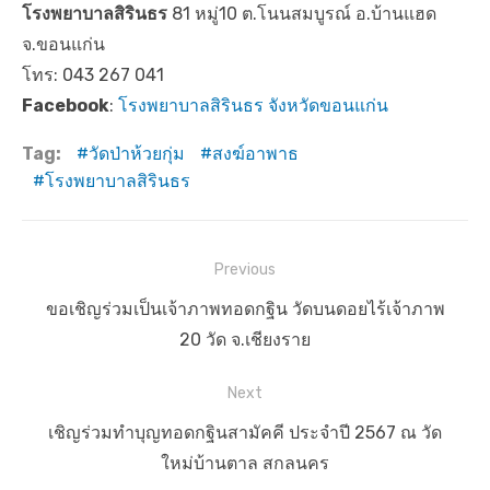
โรงพยาบาลสิรินธร
81 หมู่10 ต.โนนสมบูรณ์ อ.บ้านแฮด
จ.ขอนแก่น
โทร: 043 267 041
Facebook
:
โรงพยาบาลสิรินธร จังหวัดขอนแก่น
Tag:
วัดป่าห้วยกุ่ม
สงฆ์อาพาธ
โรงพยาบาลสิรินธร
แ
Previous
น
P
ขอเชิญร่วมเป็นเจ้าภาพทอดกฐิน วัดบนดอยไร้เจ้าภาพ
ะ
r
20 วัด จ.เชียงราย
แ
e
Next
น
v
ว
i
N
เชิญร่วมทำบุญทอดกฐินสามัคคี ประจำปี 2567 ณ วัด
เ
o
e
ใหม่บ้านตาล สกลนคร