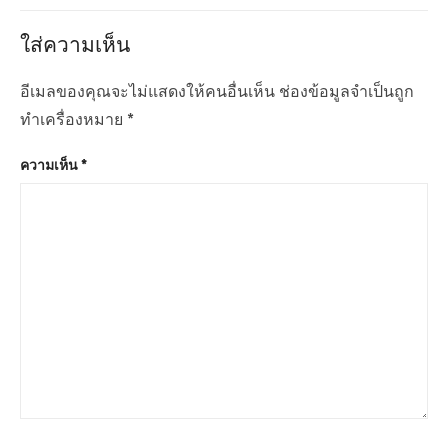
u
x
รื่
s
t
อ
ใส่ความเห็น
p
p
ง
o
o
อีเมลของคุณจะไม่แสดงให้คนอื่นเห็น
ช่องข้อมูลจำเป็นถูก
s
s
ทำเครื่องหมาย
*
t
t
ความเห็น
*
:
: