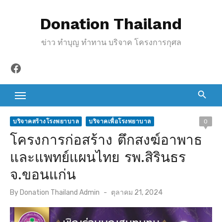
S
Donation Thailand
k
i
ข่าว ทำบุญ ทำทาน บริจาค โครงการกุศล
p
t
Facebook
o
c
o
n
บริจาคสร้างโรงพยาบาล
บริจาคเพื่อโรงพยาบาล
0
t
โครงการก่อสร้าง ตึกสงฆ์อาพาธ
e
และแพทย์แผนไทย รพ.สิรินธร
n
จ.ขอนแก่น
t
P
By
Donation Thailand Admin
ตุลาคม 21, 2024
o
s
t