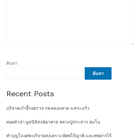
ค้นหา
ค้นหา
Recent Posts
บริจาคเก้าอี้รอตรวจ รพ.คลองหาด จ.สระแก้ว
ทอดผ้าป่า มูลนิธิสงฆ์อาพาธ หลวงปู่ประสาร สุมโน
ทำบุญโลงศพ บริจาคสงเคราะห์ศพไร้ญาติ เเละศพยากไร้