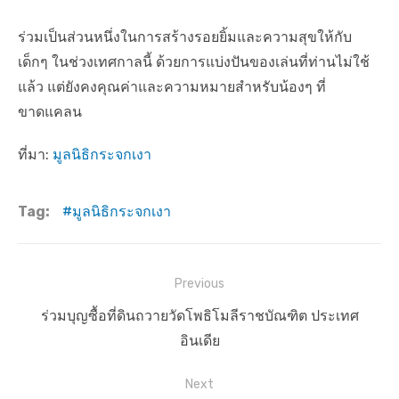
ร่วมเป็นส่วนหนึ่งในการสร้างรอยยิ้มและความสุขให้กับ
เด็กๆ ในช่วงเทศกาลนี้ ด้วยการแบ่งปันของเล่นที่ท่านไม่ใช้
แล้ว แต่ยังคงคุณค่าและความหมายสำหรับน้องๆ ที่
ขาดแคลน
ที่มา:
มูลนิธิกระจกเงา
Tag:
มูลนิธิกระจกเงา
แ
Previous
น
P
ร่วมบุญซื้อที่ดินถวายวัดโพธิโมลีราชบัณฑิต ประเทศ
ะ
r
อินเดีย
แ
e
Next
น
v