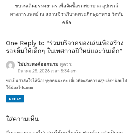
ว
i
N
ขบวนเดินธรรมยาตร เพื่อจัดซื้อรถพยาบาล อุปกรณ์
เ
o
e
ทางการแพทย์ ณ สถานชีวาภิบาลพระภิกษุอาพาธ วัดทับ
u
x
รื่
คล้อ
s
t
อ
p
p
ง
One Reply to “ร่วมบริจาคของเล่นเพื่อสร้าง
o
o
รอยยิ้มให้เด็กๆ ในเทศกาลปีใหม่และวันเด็ก”
s
s
t
t
ไม่ประสงค์ออกนาม
พูดว่า:
มีนาคม 28, 2026 เวลา 5:34 am
:
:
ขอเป็นกำลังใจให้น้องๆทุกคนนะคะ เดี๋ยวพี่จะส่งความสุขเล็กๆน้อยไป
ให้น้องไปนะคะ
REPLY
ใส่ความเห็น
อีเมลของคุณจะไม่แสดงให้คนอื่นเห็น
ช่องข้อมูลจำเป็นถูก