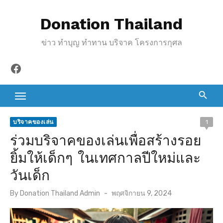
S
Donation Thailand
k
i
ข่าว ทำบุญ ทำทาน บริจาค โครงการกุศล
p
t
Facebook
o
c
o
n
บริจาคของเล่น
1
t
ร่วมบริจาคของเล่นเพื่อสร้างรอย
e
ยิ้มให้เด็กๆ ในเทศกาลปีใหม่และ
n
วันเด็ก
t
P
By
Donation Thailand Admin
พฤศจิกายน 9, 2024
o
s
t