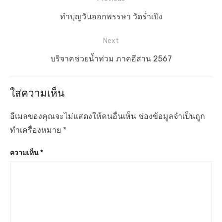
น
P
ทำบุญวันออกพรรษา วัดร่ำเปิง
ะ
r
แ
Next
e
น
v
N
บริจาคช่วยน้ำท่วม ภาคอีสาน 2567
ว
i
e
เ
o
x
ใส่ความเห็น
u
t
รื่
s
p
อ
อีเมลของคุณจะไม่แสดงให้คนอื่นเห็น
ช่องข้อมูลจำเป็นถูก
p
o
ง
ทำเครื่องหมาย
*
o
s
ความเห็น
*
s
t
t
:
: