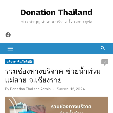
S
Donation Thailand
k
i
ข่าว ทำบุญ ทำทาน บริจาค โครงการกุศล
p
t
Facebook
o
c
o
n
บริจาคเพื่อภัยพิบัติ
0
t
รวมช่องทางบริจาค ช่วยน้ำท่วม
e
แม่สาย จ.เชียงราย
n
t
P
By
Donation Thailand Admin
กันยายน 12, 2024
o
s
t
e
d