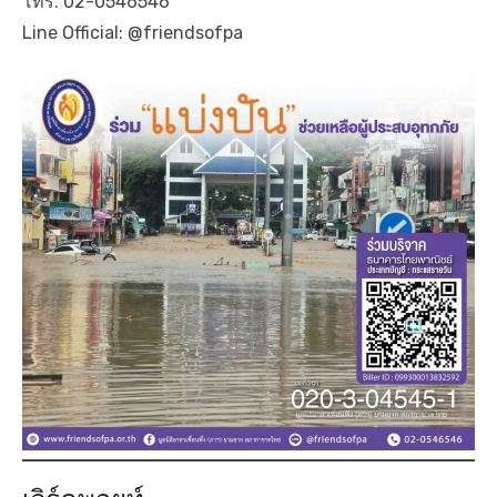
โทร. 02-0546546
Line Official: @friendsofpa