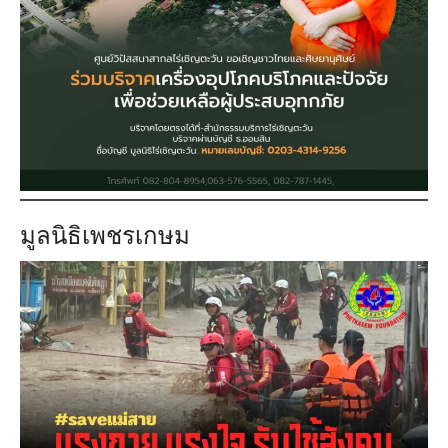
มูลนิธิเพชรเกษม