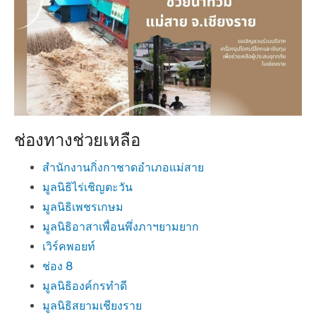
o
n
ช่องทางช่วยเหลือ
สำนักงานกิ่งกาชาดอำเภอแม่สาย
มูลนิธิไร่เชิญตะวัน
มูลนิธิเพชรเกษม
มูลนิธิอาสาเพื่อนพึ่งภาฯยามยาก
เวิร์คพอยท์
ช่อง 8
มูลนิธิองค์กรทำดี
มูลนิธิสยามเชียงราย