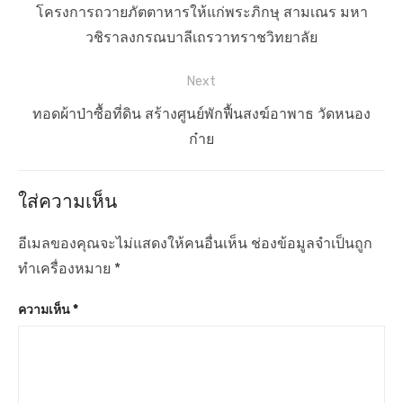
น
P
โครงการถวายภัตตาหารให้แก่พระภิกษุ สามเณร มหา
ะ
r
วชิราลงกรณบาลีเถรวาทราชวิทยาลัย
แ
e
Next
น
v
ว
i
N
ทอดผ้าป่าซื้อที่ดิน สร้างศูนย์พักฟื้นสงฆ์อาพาธ วัดหนอง
เ
o
e
ก๋าย
u
x
รื่
s
t
อ
ใส่ความเห็น
p
p
ง
o
o
อีเมลของคุณจะไม่แสดงให้คนอื่นเห็น
ช่องข้อมูลจำเป็นถูก
s
s
ทำเครื่องหมาย
*
t
t
ความเห็น
*
:
: