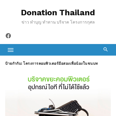
S
Donation Thailand
k
i
ข่าว ทำบุญ ทำทาน บริจาค โครงการกุศล
p
t
Facebook
o
c
o
n
ป้ายกำกับ:
โครงการคอมพิวเตอร์มือสองเพื่อน้องในชนบท
t
e
n
t