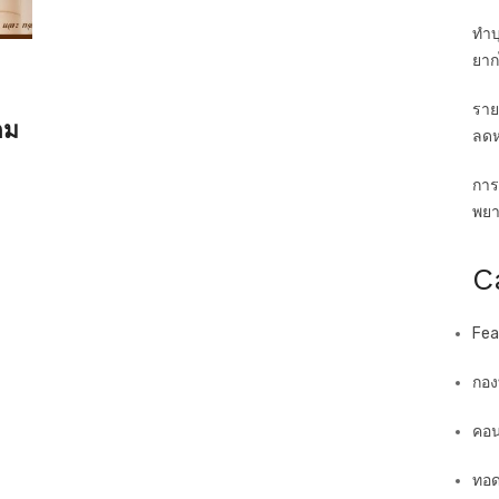
ทำบ
ยาก
ราย
ดม
ลดห
การ
พยาบ
C
Fea
กอง
คอน
ทอด