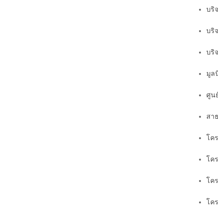
บริจ
บริจ
บริ
มูลน
ศูน
สาธ
โคร
โค
โคร
โคร