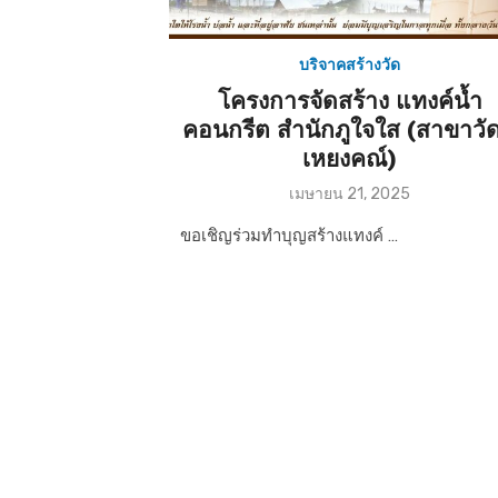
บริจาคสร้างวัด
โครงการจัดสร้าง แทงค์นํ้า
คอนกรีต สำนักภูใจใส (สาขาวั
เหยงคณ์)
P
เมษายน 21, 2025
o
s
ขอเชิญร่วมทำบุญสร้างแทงค์ …
t
e
d
o
n