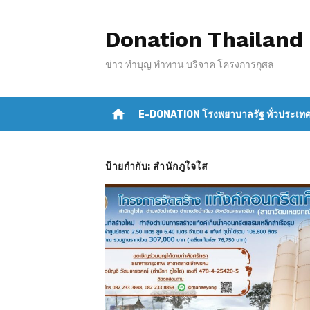
S
k
Donation Thailand
i
ข่าว ทำบุญ ทำทาน บริจาค โครงการกุศล
p
t
o
home
E-DONATION โรงพยาบาลรัฐ ทั่วประเท
c
o
n
ป้ายกำกับ:
สำนักภูใจใส
t
e
n
t