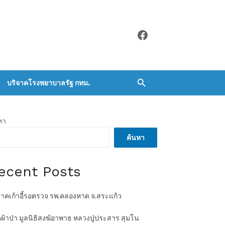
Facebook
บริจาคโรงพยาบาลรัฐ กทม.
หา
ค้นหา
ecent Posts
จาคเก้าอี้รอตรวจ รพ.คลองหาด จ.สระแก้ว
ผ้าป่า มูลนิธิสงฆ์อาพาธ หลวงปู่ประสาร สุมโน