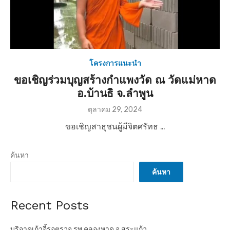
โครงการแนะนำ
ขอเชิญร่วมบุญสร้างกำแพงวัด ณ วัดแม่หาด
อ.บ้านธิ จ.ลำพูน
P
ตุลาคม 29, 2024
o
ขอเชิญสาธุชนผู้มีจิตศรัทธ …
s
t
e
ค้นหา
d
o
ค้นหา
n
Recent Posts
บริจาคเก้าอี้รอตรวจ รพ.คลองหาด จ.สระแก้ว