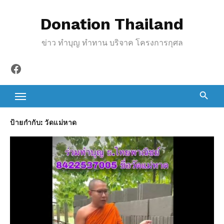
S
Donation Thailand
k
i
ข่าว ทำบุญ ทำทาน บริจาค โครงการกุศล
p
t
Facebook
o
c
o
n
ป้ายกำกับ:
วัดแม่หาด
t
e
n
t