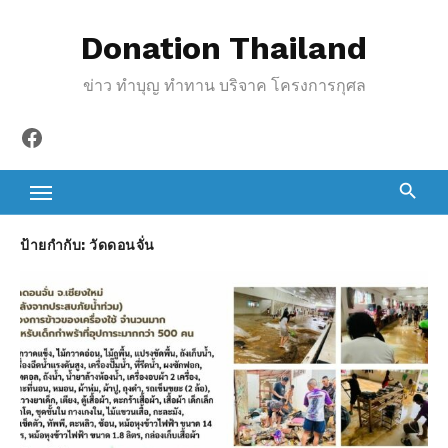
S
Donation Thailand
k
i
ข่าว ทำบุญ ทำทาน บริจาค โครงการกุศล
p
t
Facebook
o
c
o
n
ป้ายกำกับ:
วัดดอนจั่น
t
e
n
t