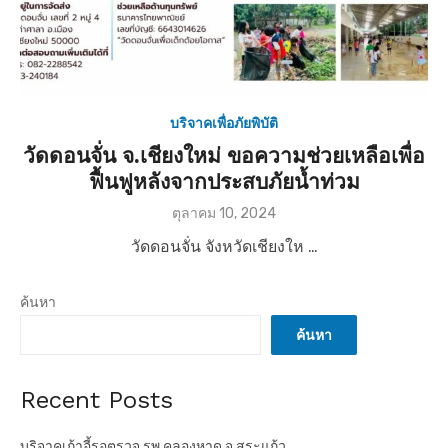
บริจาคเพื่อภัยพิบัติ
วัดดอนจั่น จ.เชียงใหม่ ขอความช่วยเหลือเพื่อ
ฟื้นฟูหลังจากประสบภัยน้ำท่วม
P
ตุลาคม 10, 2024
o
วัดดอนจั่น จังหวัดเชียงให …
s
t
e
ค้นหา
d
o
ค้นหา
n
Recent Posts
บริจาคเก้าอี้รอตรวจ รพ.คลองหาด จ.สระแก้ว