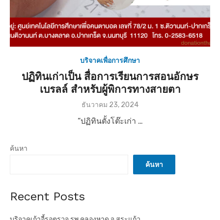
บริจาคเพื่อการศึกษา
ปฏิทินเก่าเป็น สื่อการเรียนการสอนอักษร
เบรลล์ สำหรับผู้พิการทางสายตา
P
ธันวาคม 23, 2024
o
“ปฏิทินตั้งโต๊ะเก่า …
s
t
e
ค้นหา
d
o
ค้นหา
n
Recent Posts
บริจาคเก้าอี้รอตรวจ รพ.คลองหาด จ.สระแก้ว