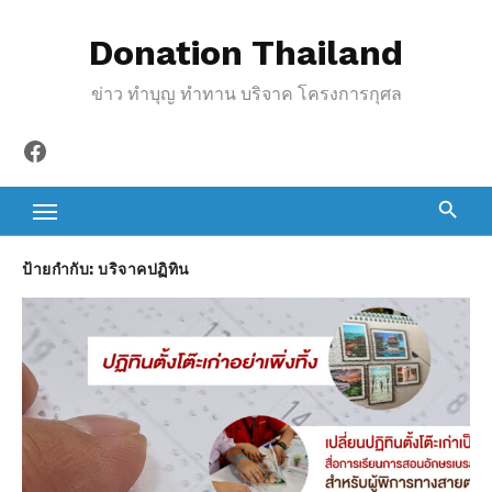
S
Donation Thailand
k
i
ข่าว ทำบุญ ทำทาน บริจาค โครงการกุศล
p
t
Facebook
o
c
o
n
ป้ายกำกับ:
บริจาคปฏิทิน
t
e
n
t