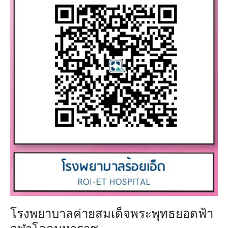
โรงพยาบาลค่ายสมเด็จพระพุทธยอดฟ้า