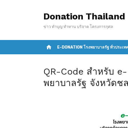
S
k
Donation Thailand
i
ข่าว ทำบุญ ทำทาน บริจาค โครงการกุศล
p
t
o
home
E-DONATION โรงพยาบาลรัฐ ทั่วประเท
c
o
n
QR-Code สำหรับ e-
t
พยาบาลรัฐ จังหวัดชลบ
e
n
t