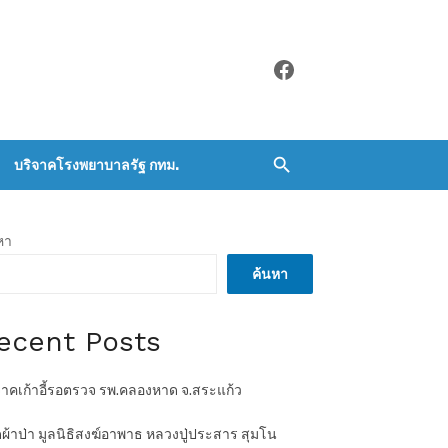
Facebook
บริจาคโรงพยาบาลรัฐ กทม.
หา
ค้นหา
ecent Posts
จาคเก้าอี้รอตรวจ รพ.คลองหาด จ.สระแก้ว
ผ้าป่า มูลนิธิสงฆ์อาพาธ หลวงปู่ประสาร สุมโน