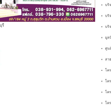
บริจ
บริจ
ุรี
บริ
มูลน
ศูน
สาธ
โคร
โค
โคร
โคร