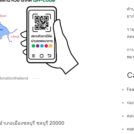
ทำบ
ยาก
ราย
ลดห
การ
พยาบ
C
Fea
กอง
คอน
วน อำเภอเมืองชลบุรี ชลบุรี 20000
ทอด