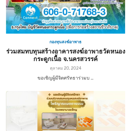
กองทุนสงฆ์อาพาธ
ร่วมสมทบทุนสร้างอาคารสงฆ์อาพาธวัดหนอง
กระดูกเนื้อ จ.นครสวรรค์
P
ตุลาคม 20, 2024
o
ขอเชิญผู้มีจิตศรัทธาร่วมบ …
s
t
e
d
o
n