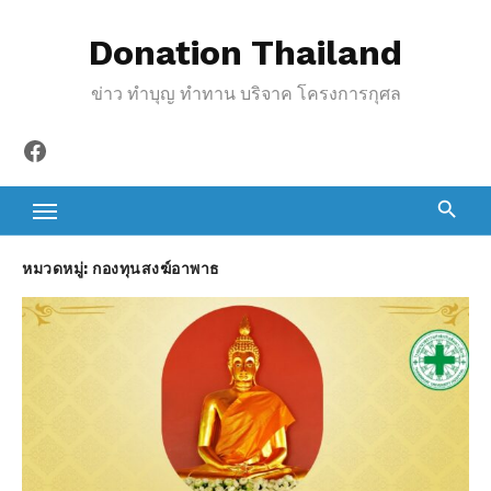
S
Donation Thailand
k
i
ข่าว ทำบุญ ทำทาน บริจาค โครงการกุศล
p
t
Facebook
o
c
o
n
หมวดหมู่:
กองทุนสงฆ์อาพาธ
t
e
n
t