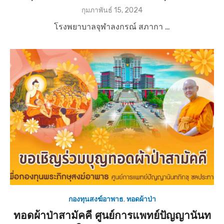
P
กุมภาพันธ์ 15, 2024
o
โรงพยาบาลจุฬาลงกรณ์ สภากา …
s
t
e
d
o
n
กองทุนสงฆ์อาพาธ
,
ทอดผ้าป่า
ทอดผ้าป่าสามัคคี ศูนย์การแพทย์ปัญญานันท