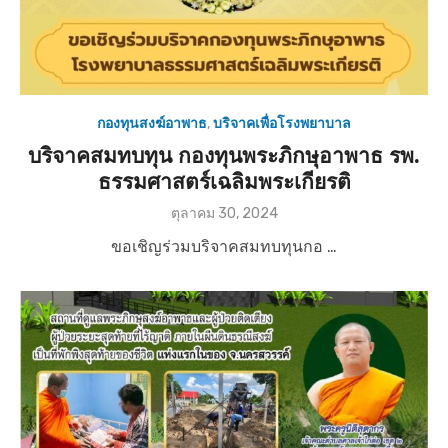
กองทุนสงฆ์อาพาธ
,
บริจาคเพื่อโรงพยาบาล
บริจาคสมทบทุน กองทุนพระภิกษุอาพาธ รพ.
ธรรมศาสตร์เฉลิมพระเกียรติ
P
ตุลาคม 30, 2024
o
ขอเชิญร่วมบริจาคสมทบทุนกอ …
s
t
e
d
o
n