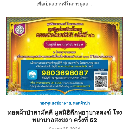
เพื่อเป็นสถานที่ในการดูแล …
s
t
e
d
o
n
กองทุนสงฆ์อาพาธ
,
ทอดผ้าป่า
ทอดผ้าป่าสามัคคี มูลนิธิตึกพยาบาลสงฆ์ โรง
พยาบาลสงขลา ครั้งที่ 62
P