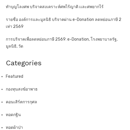
n
ทำบุญโลงศพ บริจาคสงเคราะห์ศพไร้ญาติ เเละศพยากไร้
a
t
รายชื่อ องค์การและมูลนิธิ บริจาคผ่าน e-Donation ลดหย่อนภาษี 2
เท่า 2569
i
o
การบริจาคเพื่อลดหย่อนภาษี 2569: e-Donation, โรงพยาบาลรัฐ,
n
มูลนิธิ, วัด
Categories
Featured
กองทุนสงฆ์อาพาธ
คอนเสิร์ตการกุศล
ทอดกฐิน
ทอดผ้าป่า