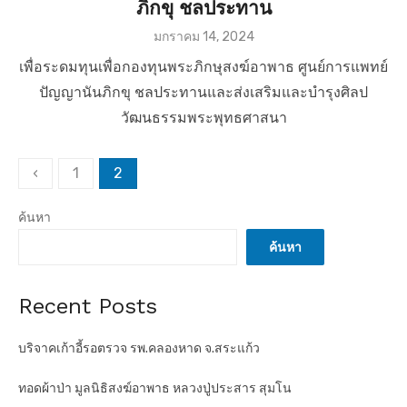
ภิกขุ ชลประทาน
P
มกราคม 14, 2024
o
เพื่อระดมทุนเพื่อกองทุนพระภิกษุสงฆ์อาพาธ ศูนย์การแพทย์
s
t
ปัญญานันภิกขุ ชลประทานและส่งเสริมและบำรุงศิลป
e
วัฒนธรรมพระพุทธศาสนา
d
o
n
P
‹
1
2
o
ค้นหา
s
t
ค้นหา
s
Recent Posts
p
a
บริจาคเก้าอี้รอตรวจ รพ.คลองหาด จ.สระแก้ว
g
i
ทอดผ้าป่า มูลนิธิสงฆ์อาพาธ หลวงปู่ประสาร สุมโน