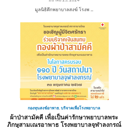
มีนาคม 23, 2024
o
มูลนิธิตึกพยาบาลสงฆ์ โรงพ …
s
t
e
d
o
n
กองทุนสงฆ์อาพาธ
,
บริจาคเพื่อโรงพยาบาล
ผ้าป่าสามัคคี เพื่อเป็นค่ารักษาพยาบาลพระ
ภิกษุสามเณรอาพาธ โรงพยาบาลจุฬาลงกรณ์