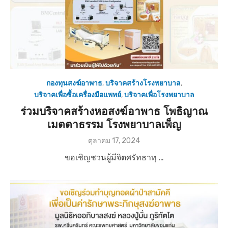
กองทุนสงฆ์อาพาธ
,
บริจาคสร้างโรงพยาบาล
,
บริจาคเพื่อซื้อเครื่องมือแพทย์
,
บริจาคเพื่อโรงพยาบาล
ร่วมบริจาคสร้างหอสงฆ์อาพาธ โพธิญาณ
เมตตาธรรม โรงพยาบาลเพ็ญ
P
ตุลาคม 17, 2024
o
ขอเชิญชวนผู้มีจิตศรัทธาทุ …
s
t
e
d
o
n