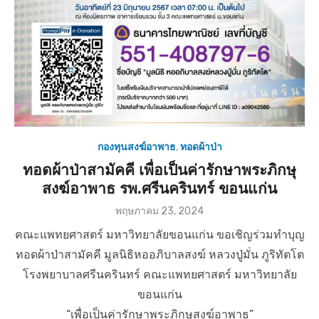
กองทุนสงฆ์อาพาธ
,
ทอดผ้าป่า
ทอดผ้าป่าสามัคคี เพื่อเป็นค่ารักษาพระภิกษุ
สงฆ์อาพาธ รพ.ศรีนครินทร์ ขอนแก่น
P
พฤษภาคม 23, 2024
o
คณะแพทยศาสตร์ มหาวิทยาลัยขอนแก่น ขอเชิญร่วมทำบุญ
s
t
ทอดผ้าป่าสามัคคี มูลนิธิหออภิบาลสงฆ์ หลวงปู่มั่น ภูริทัตโต
e
โรงพยาบาลศรีนครินทร์ คณะแพทยศาสตร์ มหาวิทยาลัย
d
o
ขอนแก่น
n
“เพื่อเป็นค่ารักษาพระภิกษุสงฆ์อาพาธ”